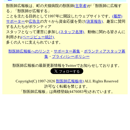
獣医師広報板は、町の犬猫病院の獣医師
(主宰者)
が「獣医師に広報す
る」「獣医師が広報する」
ことを主たる目的として1997年に開設したウェブサイトです。
(履歴)
サポーター
や
広告主
の方々から資金応援を受け
(決算報告)
、趣旨に賛同
する人たちがボランティア
スタッフとなって運営に参加し
(スタッフ名簿)
、動物に関わる皆さんに
利用され
(ページビュー統計)
、
多くの人々に支えられています。
獣医師広報板へのリンク
・
サポーター募集
・
ボランティアスタッフ募
集
・
プライバシーポリシー
獣医師広報板の最新更新情報をTwitterでお知らせしております。
Copyright(C) 1997-2026
獣医師広報板(R)
ALL Rights Reserved
許可なく転載を禁じます。
「獣医師広報板」は商標登録(4476083号)されています。