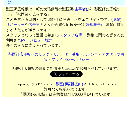
談
獣医師広報板は、町の犬猫病院の獣医師
(主宰者)
が「獣医師に広報す
る」「獣医師が広報する」
ことを主たる目的として1997年に開設したウェブサイトです。
(履歴)
サポーター
や
広告主
の方々から資金応援を受け
(決算報告)
、趣旨に賛同
する人たちがボランティア
スタッフとなって運営に参加し
(スタッフ名簿)
、動物に関わる皆さんに
利用され
(ページビュー統計)
、
多くの人々に支えられています。
獣医師広報板へのリンク
・
サポーター募集
・
ボランティアスタッフ募
集
・
プライバシーポリシー
獣医師広報板の最新更新情報をTwitterでお知らせしております。
Copyright(C) 1997-2026
獣医師広報板(R)
ALL Rights Reserved
許可なく転載を禁じます。
「獣医師広報板」は商標登録(4476083号)されています。