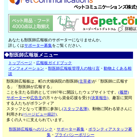
あなたも獣医師広報板のサポーターになりませんか。
詳しくは
サポーター募集
をご覧ください。
◆獣医師広報板メニュー
トップページ
・
広報板ガイドブック
インフォメーション
・
獣医師広報板管理人の独り言
・
動物よくある相
談
獣医師広報板は、町の犬猫病院の獣医師
(主宰者)
が「獣医師に広報す
る」「獣医師が広報する」
ことを主たる目的として1997年に開設したウェブサイトです。
(履歴)
サポーター
や
広告主
の方々から資金応援を受け
(決算報告)
、趣旨に賛同
する人たちがボランティア
スタッフとなって運営に参加し
(スタッフ名簿)
、動物に関わる皆さんに
利用され
(ページビュー統計)
、
多くの人々に支えられています。
獣医師広報板へのリンク
・
サポーター募集
・
ボランティアスタッフ募
集
・
プライバシーポリシー