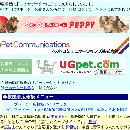
師広報板は多くのサポーターによって支えられています。
のバナーはサポーターの皆さんのもので、口数に応じてランダムに表示されて
たも獣医師広報板のサポーターになりませんか。
くは
サポーター募集
をご覧ください。
◆獣医師広報板メニュー
トップページ
・
広報板ガイドブック
インフォメーション
・
獣医師広報板管理人の独り言
・
動物よくある相談
報板は、町の犬猫病院の獣医師
(主宰者)
が「獣医師に広報する」「獣医師が広
る目的として1997年に開設したウェブサイトです。
(履歴)
ー
や
広告主
の方々から資金応援を受け
(決算報告)
、趣旨に賛同する人たちがボ