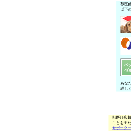
獣医
以下
あな
詳し
獣医師広
ことを主た
サポータ