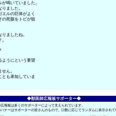
ルが鳴いていました。
なりました。
ガエルの巨体がよく
その死骸をトビが狙
なりましたね。
す。
？
るようにという要望
ません。
ことも承知していま
◆獣医師広報板サポーター◆
師広報板は多くのサポーターによって支えられています。
のバナーはサポーターの皆さんのもので、口数に応じてランダムに表示されて