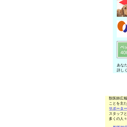
あな
詳し
獣医師広
ことを主た
サポータ
スタッフ
多くの人