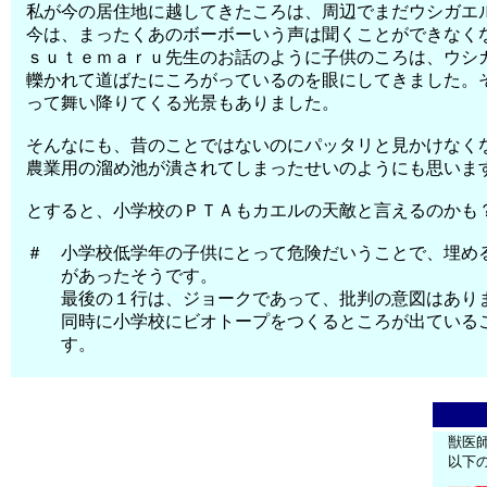
私が今の居住地に越してきたころは、周辺でまだウシガエ
今は、まったくあのボーボーいう声は聞くことができなく
ｓｕｔｅｍａｒｕ先生のお話のように子供のころは、ウシ
轢かれて道ばたにころがっているのを眼にしてきました。
って舞い降りてくる光景もありました。
そんなにも、昔のことではないのにパッタリと見かけなく
農業用の溜め池が潰されてしまったせいのようにも思いま
とすると、小学校のＰＴＡもカエルの天敵と言えるのかも
＃ 小学校低学年の子供にとって危険だいうことで、埋め
があったそうです。
最後の１行は、ジョークであって、批判の意図はあり
同時に小学校にビオトープをつくるところが出ている
す。
獣医
以下