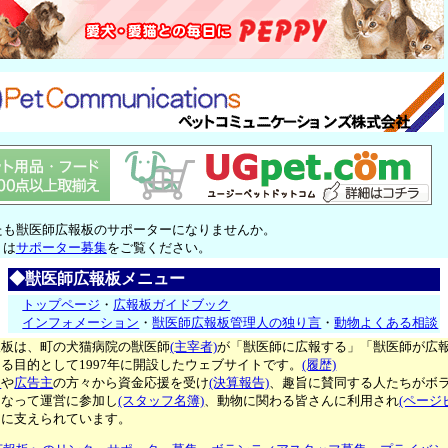
たも獣医師広報板のサポーターになりませんか。
くは
サポーター募集
をご覧ください。
◆獣医師広報板メニュー
トップページ
・
広報板ガイドブック
インフォメーション
・
獣医師広報板管理人の独り言
・
動物よくある相談
報板は、町の犬猫病院の獣医師
(主宰者)
が「獣医師に広報する」「獣医師が広
る目的として1997年に開設したウェブサイトです。
(履歴)
ー
や
広告主
の方々から資金応援を受け
(決算報告)
、趣旨に賛同する人たちがボ
となって運営に参加し
(スタッフ名簿)
、動物に関わる皆さんに利用され
(ページ
々に支えられています。