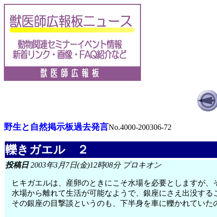
野生と自然掲示板過去発言
No.4000-200306-72
轢きガエル ２
投稿日
2003年3月7日(金)12時08分 プロキオン
ヒキガエルは、産卵のときにこそ水場を必要としますが、
水場から離れて生活が可能なようで、銀座にさえ出没する
その銀座の目撃談というのも、下半身を車に轢かれていた