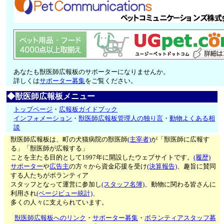
あなたも獣医師広報板のサポーターになりませんか。
詳しくは
サポーター募集
をご覧ください。
◆獣医師広報板メニュー
トップページ
・
広報板ガイドブック
インフォメーション
・
獣医師広報板管理人の独り言
・
動物よくある相
談
獣医師広報板は、町の犬猫病院の獣医師
(主宰者)
が「獣医師に広報す
る」「獣医師が広報する」
ことを主たる目的として1997年に開設したウェブサイトです。
(履歴)
サポーター
や
広告主
の方々から資金応援を受け
(決算報告)
、趣旨に賛同
する人たちがボランティア
スタッフとなって運営に参加し
(スタッフ名簿)
、動物に関わる皆さんに
利用され
(ページビュー統計)
、
多くの人々に支えられています。
獣医師広報板へのリンク
・
サポーター募集
・
ボランティアスタッフ募