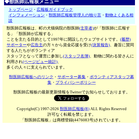
◆獣医師広報板メニュー
トップページ
・
広報板ガイドブック
インフォメーション
・
獣医師広報板管理人の独り言
・
動物よくある相
談
獣医師広報板は、町の犬猫病院の獣医師
(主宰者)
が「獣医師に広報す
る」「獣医師が広報する」
ことを主たる目的として1997年に開設したウェブサイトです。
(履歴)
サポーター
や
広告主
の方々から資金応援を受け
(決算報告)
、趣旨に賛同
する人たちがボランティア
スタッフとなって運営に参加し
(スタッフ名簿)
、動物に関わる皆さんに
利用され
(ページビュー統計)
、
多くの人々に支えられています。
獣医師広報板へのリンク
・
サポーター募集
・
ボランティアスタッフ募
集
・
プライバシーポリシー
獣医師広報板の最新更新情報をTwitterでお知らせしております。
Copyright(C) 1997-2026
獣医師広報板(R)
ALL Rights Reserved
許可なく転載を禁じます。
「獣医師広報板」は商標登録(4476083号)されています。