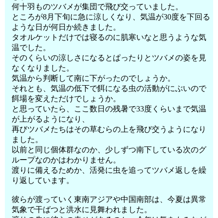
何十羽ものツバメが集団で飛び交っていました。
ところが8月下旬に急に涼しくなり、気温が30度を下回る
ような日が何日か続きました。
タオルケットだけでは寝るのに肌寒いなと思うような気
温でした。
そのくらいの涼しさになるとぱったりとツバメの姿を見
なくなりました。
気温から判断して南に下がったのでしょうか。
それとも、気温の低下で餌になる虫の活動がにぶいので
餌場を変えただけでしょうか。
と思っていたら、ここ数日の残暑で33度くらいまで気温
が上がるようになり、
再びツバメたちはその草むらの上を飛び交うようになり
ました。
以前と同じ個体群なのか、少しずつ南下している次のグ
ループなのかはわかりません。
渡りに備えるためか、活発に虫を追ってツバメ返しを繰
り返しています。
彼らが渡っていく東南アジアや中国南部は、今夏は異常
気象で干ばつと洪水に見舞われました。