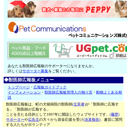
あなたも獣医師広報板のサポーターになりませんか。
詳しくは
サポーター募集
をご覧ください。
◆獣医師広報板メニュー
トップページ
・
広報板ガイドブック
インフォメーション
・
獣医師広報板管理人の独り言
・
動物よくある相
談
獣医師広報板は、町の犬猫病院の獣医師
(主宰者)
が「獣医師に広報す
る」「獣医師が広報する」
ことを主たる目的として1997年に開設したウェブサイトです。
(履歴)
サポーター
や
広告主
の方々から資金応援を受け
(決算報告)
、趣旨に賛同
する人たちがボランティア