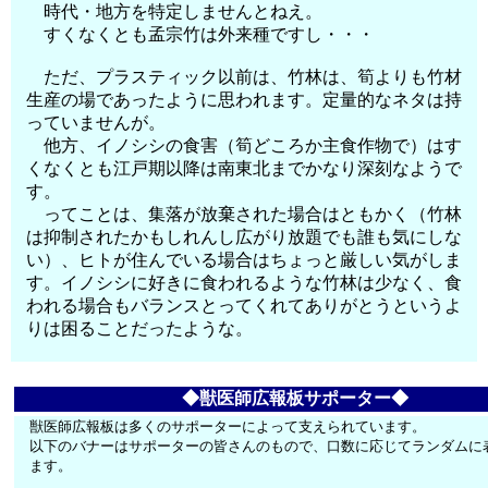
時代・地方を特定しませんとねえ。
すくなくとも孟宗竹は外来種ですし・・・
ただ、プラスティック以前は、竹林は、筍よりも竹材
生産の場であったように思われます。定量的なネタは持
っていませんが。
他方、イノシシの食害（筍どころか主食作物で）はす
くなくとも江戸期以降は南東北までかなり深刻なようで
す。
ってことは、集落が放棄された場合はともかく（竹林
は抑制されたかもしれんし広がり放題でも誰も気にしな
い）、ヒトが住んでいる場合はちょっと厳しい気がしま
す。イノシシに好きに食われるような竹林は少なく、食
われる場合もバランスとってくれてありがとうというよ
りは困ることだったような。
◆獣医師広報板サポーター◆
獣医師広報板は多くのサポーターによって支えられています。
以下のバナーはサポーターの皆さんのもので、口数に応じてランダムに
ます。