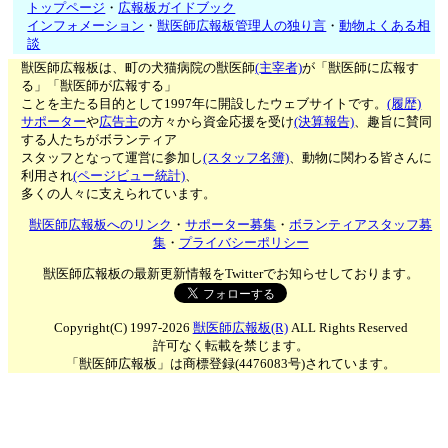
トップページ
・
広報板ガイドブック
インフォメーション
・
獣医師広報板管理人の独り言
・
動物よくある相
談
獣医師広報板は、町の犬猫病院の獣医師
(主宰者)
が「獣医師に広報す
る」「獣医師が広報する」
ことを主たる目的として1997年に開設したウェブサイトです。
(履歴)
サポーター
や
広告主
の方々から資金応援を受け
(決算報告)
、趣旨に賛同
する人たちがボランティア
スタッフとなって運営に参加し
(スタッフ名簿)
、動物に関わる皆さんに
利用され
(ページビュー統計)
、
多くの人々に支えられています。
獣医師広報板へのリンク
・
サポーター募集
・
ボランティアスタッフ募
集
・
プライバシーポリシー
獣医師広報板の最新更新情報をTwitterでお知らせしております。
Copyright(C) 1997-2026
獣医師広報板(R)
ALL Rights Reserved
許可なく転載を禁じます。
「獣医師広報板」は商標登録(4476083号)されています。