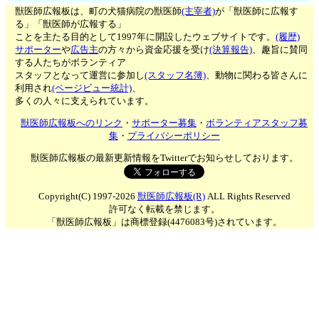
獣医師広報板は、町の犬猫病院の獣医師
(主宰者)
が「獣医師に広報す
る」「獣医師が広報する」
ことを主たる目的として1997年に開設したウェブサイトです。
(履歴)
サポーター
や
広告主
の方々から資金応援を受け
(決算報告)
、趣旨に賛同
する人たちがボランティア
スタッフとなって運営に参加し
(スタッフ名簿)
、動物に関わる皆さんに
利用され
(ページビュー統計)
、
多くの人々に支えられています。
獣医師広報板へのリンク
・
サポーター募集
・
ボランティアスタッフ募
集
・
プライバシーポリシー
獣医師広報板の最新更新情報をTwitterでお知らせしております。
Copyright(C) 1997-2026
獣医師広報板(R)
ALL Rights Reserved
許可なく転載を禁じます。
「獣医師広報板」は商標登録(4476083号)されています。