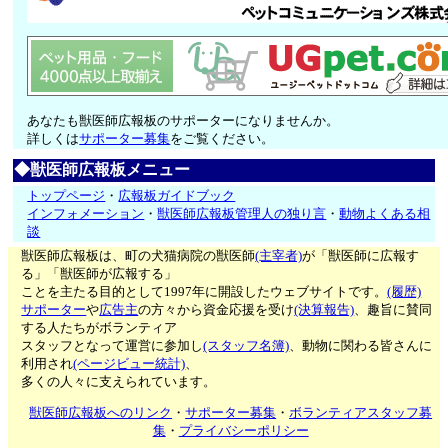
あなたも獣医師広報板のサポーターになりませんか。
詳しくは
サポーター募集
をご覧ください。
◆獣医師広報板メニュー
トップページ
・
広報板ガイドブック
インフォメーション
・
獣医師広報板管理人の独り言
・
動物よくある相
談
獣医師広報板は、町の犬猫病院の獣医師
(主宰者)
が「獣医師に広報す
る」「獣医師が広報する」
ことを主たる目的として1997年に開設したウェブサイトです。
(履歴)
サポーター
や
広告主
の方々から資金応援を受け
(決算報告)
、趣旨に賛同
する人たちがボランティア
スタッフとなって運営に参加し
(スタッフ名簿)
、動物に関わる皆さんに
利用され
(ページビュー統計)
、
多くの人々に支えられています。
獣医師広報板へのリンク
・
サポーター募集
・
ボランティアスタッフ募
集
・
プライバシーポリシー