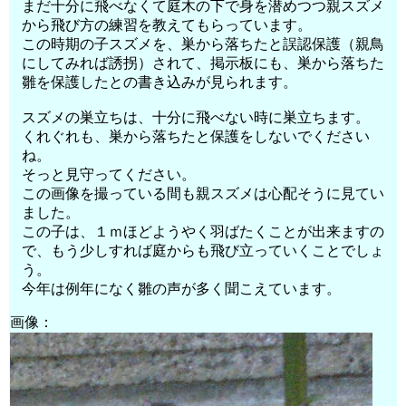
まだ十分に飛べなくて庭木の下で身を潜めつつ親スズメ
から飛び方の練習を教えてもらっています。
この時期の子スズメを、巣から落ちたと誤認保護（親鳥
にしてみれば誘拐）されて、掲示板にも、巣から落ちた
雛を保護したとの書き込みが見られます。
スズメの巣立ちは、十分に飛べない時に巣立ちます。
くれぐれも、巣から落ちたと保護をしないでください
ね。
そっと見守ってください。
この画像を撮っている間も親スズメは心配そうに見てい
ました。
この子は、１ｍほどようやく羽ばたくことが出来ますの
で、もう少しすれば庭からも飛び立っていくことでしょ
う。
今年は例年になく雛の声が多く聞こえています。
画像：