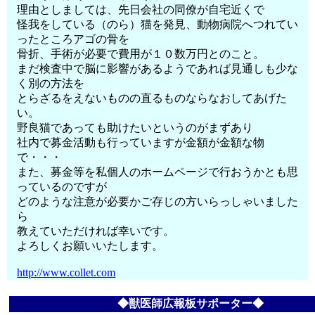
理由としましては、先日会社の同僚が自宅近くで
怪我をしている（のら）猫を発見、動物病院へつれてい
ったところアゴの骨を
骨折、手術が必要で費用が１０数万円とのこと。
まだ検査中で脳に影響があるようであれば見通しも少な
く別の方法を
とらざるをえないものの直るものならなおしてあげた
い。
野良猫であっても助けたいというのがまずあり
社内で募金活動も行っていますが金額が金額な物
で・・・
また、募金等を私個人のホームページで行おうかとも思
っているのですが
どのような注意が必要かご存じの方いらっしゃいました
ら
教えていただければ幸いです。
よろしくお願いいたします。
http://www.collet.com
◆獣医師広報板サポーター◆