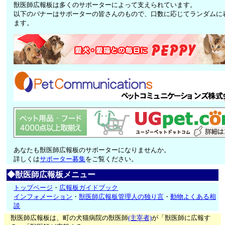
獣医師広報板は多くのサポーターによって支えられています。
以下のバナーはサポーターの皆さんのもので、口数に応じてランダムに
ます。
あなたも獣医師広報板のサポーターになりませんか。
詳しくは
サポーター募集
をご覧ください。
◆獣医師広報板メニュー
トップページ
・
広報板ガイドブック
インフォメーション
・
獣医師広報板管理人の独り言
・
動物よくある相
談
獣医師広報板は、町の犬猫病院の獣医師
(主宰者)
が「獣医師に広報す