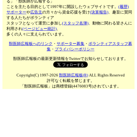
る」「獣医師が広報する」
ことを主たる目的として1997年に開設したウェブサイトです。
(履歴)
サポーター
や
広告主
の方々から資金応援を受け
(決算報告)
、趣旨に賛同
する人たちがボランティア
スタッフとなって運営に参加し
(スタッフ名簿)
、動物に関わる皆さんに
利用され
(ページビュー統計)
、
多くの人々に支えられています。
獣医師広報板へのリンク
・
サポーター募集
・
ボランティアスタッフ募
集
・
プライバシーポリシー
獣医師広報板の最新更新情報をTwitterでお知らせしております。
Copyright(C) 1997-2026
獣医師広報板(R)
ALL Rights Reserved
許可なく転載を禁じます。
「獣医師広報板」は商標登録(4476083号)されています。