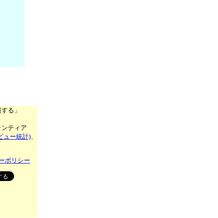
報する」
ランティア
ビュー統計)
、
ーポリシー