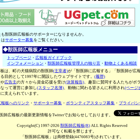
たも獣医師広報板のサポーターになりませんか。
くは
サポーター募集
をご覧ください。
◆獣医師広報板メニュー
トップページ
・
広報板ガイドブック
インフォメーション
・
獣医師広報板管理人の独り言
・
動物よくある相談
報板は、町の犬猫病院の獣医師
(主宰者)
が「獣医師に広報する」「獣医師が広
る目的として1997年に開設したウェブサイトです。
(履歴)
ー
や
広告主
の方々から資金応援を受け
(決算報告)
、趣旨に賛同する人たちがボ
となって運営に参加し
(スタッフ名簿)
、動物に関わる皆さんに利用され
(ページ
々に支えられています。
広報板へのリンク
・
サポーター募集
・
ボランティアスタッフ募集
・
プライバシ
医師広報板の最新更新情報をTwitterでお知らせしております。
Copyright(C) 1997-2026
獣医師広報板(R)
ALL Rights Reserved
許可なく転載を禁じます。
「獣医師広報板」は商標登録(4476083号)されています。