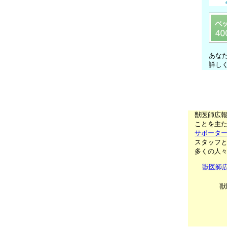
あな
詳し
獣医師広
ことを主た
サポータ
スタッフ
多くの人
獣医師
獣