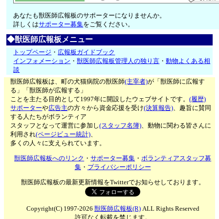
あなたも獣医師広報板のサポーターになりませんか。
詳しくは
サポーター募集
をご覧ください。
◆獣医師広報板メニュー
トップページ
・
広報板ガイドブック
インフォメーション
・
獣医師広報板管理人の独り言
・
動物よくある相
談
獣医師広報板は、町の犬猫病院の獣医師
(主宰者)
が「獣医師に広報す
る」「獣医師が広報する」
ことを主たる目的として1997年に開設したウェブサイトです。
(履歴)
サポーター
や
広告主
の方々から資金応援を受け
(決算報告)
、趣旨に賛同
する人たちがボランティア
スタッフとなって運営に参加し
(スタッフ名簿)
、動物に関わる皆さんに
利用され
(ページビュー統計)
、
多くの人々に支えられています。
獣医師広報板へのリンク
・
サポーター募集
・
ボランティアスタッフ募
集
・
プライバシーポリシー
獣医師広報板の最新更新情報をTwitterでお知らせしております。
Copyright(C) 1997-2026
獣医師広報板(R)
ALL Rights Reserved
許可なく転載を禁じます。