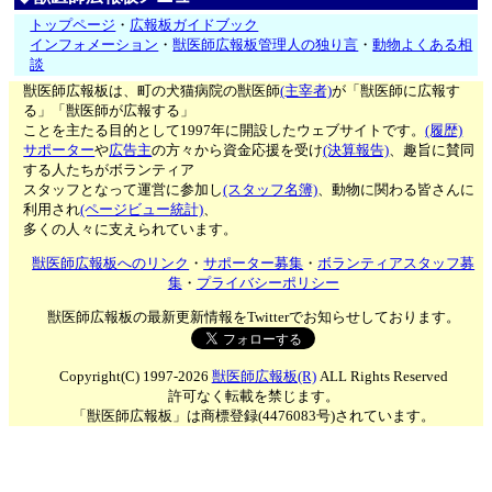
トップページ
・
広報板ガイドブック
インフォメーション
・
獣医師広報板管理人の独り言
・
動物よくある相
談
獣医師広報板は、町の犬猫病院の獣医師
(主宰者)
が「獣医師に広報す
る」「獣医師が広報する」
ことを主たる目的として1997年に開設したウェブサイトです。
(履歴)
サポーター
や
広告主
の方々から資金応援を受け
(決算報告)
、趣旨に賛同
する人たちがボランティア
スタッフとなって運営に参加し
(スタッフ名簿)
、動物に関わる皆さんに
利用され
(ページビュー統計)
、
多くの人々に支えられています。
獣医師広報板へのリンク
・
サポーター募集
・
ボランティアスタッフ募
集
・
プライバシーポリシー
獣医師広報板の最新更新情報をTwitterでお知らせしております。
Copyright(C) 1997-2026
獣医師広報板(R)
ALL Rights Reserved
許可なく転載を禁じます。
「獣医師広報板」は商標登録(4476083号)されています。