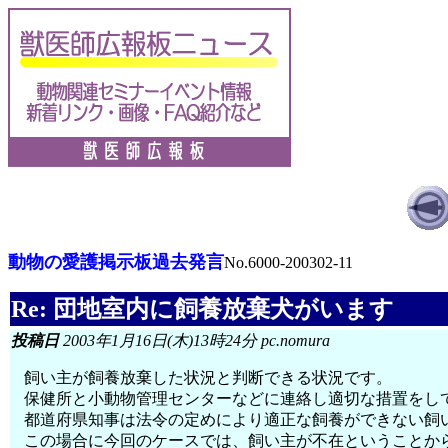
動物の愛護掲示板過去発言
No.6000-200302-11
Re: 団地室内に飼養放棄犬がいます
投稿日
2003年1月16日(木)13時24分 pc.nomura
飼い主が飼養放棄した状況と判断できる状況です。
保健所と小動物管理センターなどに連絡し適切な措置をし
都道府県知事は法令の定めにより適正な飼養ができない飼
この場合に今回のケースでは、飼い主が不在ということか