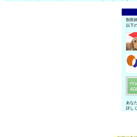
獣医
以下
あな
詳し