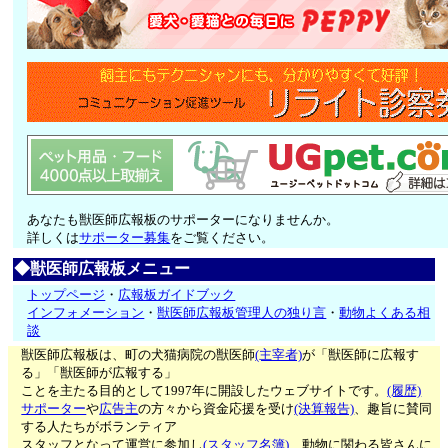
あなたも獣医師広報板のサポーターになりませんか。
詳しくは
サポーター募集
をご覧ください。
◆獣医師広報板メニュー
トップページ
・
広報板ガイドブック
インフォメーション
・
獣医師広報板管理人の独り言
・
動物よくある相
談
獣医師広報板は、町の犬猫病院の獣医師
(主宰者)
が「獣医師に広報す
る」「獣医師が広報する」
ことを主たる目的として1997年に開設したウェブサイトです。
(履歴)
サポーター
や
広告主
の方々から資金応援を受け
(決算報告)
、趣旨に賛同
する人たちがボランティア
スタッフとなって運営に参加し
(スタッフ名簿)
、動物に関わる皆さんに