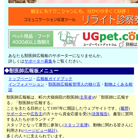
あなたも獣医師広報板のサポーターになりませんか。
詳しくは
サポーター募集
をご覧ください。
◆獣医師広報板メニュー
トップページ
・
広報板ガイドブック
インフォメーション
・
獣医師広報板管理人の独り言
・
動物よくある相
談
獣医師広報板は、町の犬猫病院の獣医師
(主宰者)
が「獣医師に広報す
る」「獣医師が広報する」
ことを主たる目的として1997年に開設したウェブサイトです。
(履歴)
サポーター
や
広告主
の方々から資金応援を受け
(決算報告)
、趣旨に賛同
する人たちがボランティア
スタッフとなって運営に参加し
(スタッフ名簿)
、動物に関わる皆さんに
利用され
(ページビュー統計)
、
多くの人々に支えられています。