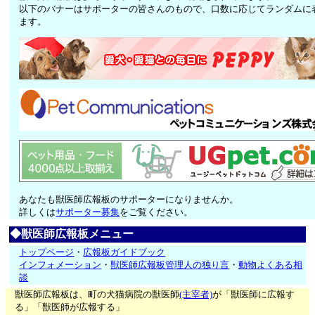
以下のバナーはサポーターの皆さんのもので、口数に応じてランダムに
ます。
あなたも獣医師広報板のサポーターになりませんか。
詳しくは
サポーター募集
をご覧ください。
◆獣医師広報板メニュー
トップページ
・
広報板ガイドブック
インフォメーション
・
獣医師広報板管理人の独り言
・
動物よくある相
談
獣医師広報板は、町の犬猫病院の獣医師
(主宰者)
が「獣医師に広報す
る」「獣医師が広報する」