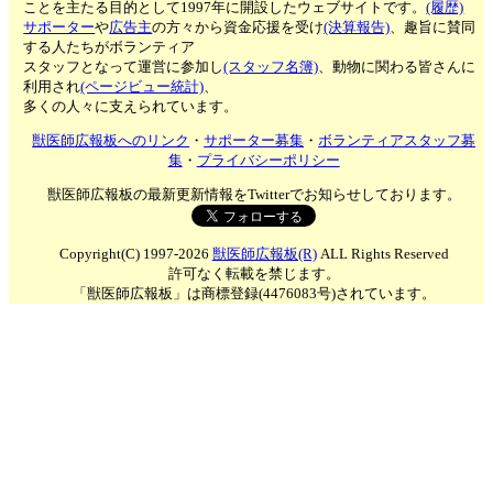
ことを主たる目的として1997年に開設したウェブサイトです。
(履歴)
サポーター
や
広告主
の方々から資金応援を受け
(決算報告)
、趣旨に賛同
する人たちがボランティア
スタッフとなって運営に参加し
(スタッフ名簿)
、動物に関わる皆さんに
利用され
(ページビュー統計)
、
多くの人々に支えられています。
獣医師広報板へのリンク
・
サポーター募集
・
ボランティアスタッフ募
集
・
プライバシーポリシー
獣医師広報板の最新更新情報をTwitterでお知らせしております。
Copyright(C) 1997-2026
獣医師広報板(R)
ALL Rights Reserved
許可なく転載を禁じます。
「獣医師広報板」は商標登録(4476083号)されています。