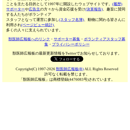
ことを主たる目的として1997年に開設したウェブサイトです。
(履歴)
サポーター
や
広告主
の方々から資金応援を受け
(決算報告)
、趣旨に賛同
する人たちがボランティア
スタッフとなって運営に参加し
(スタッフ名簿)
、動物に関わる皆さんに
利用され
(ページビュー統計)
、
多くの人々に支えられています。
獣医師広報板へのリンク
・
サポーター募集
・
ボランティアスタッフ募
集
・
プライバシーポリシー
獣医師広報板の最新更新情報をTwitterでお知らせしております。
Copyright(C) 1997-2026
獣医師広報板(R)
ALL Rights Reserved
許可なく転載を禁じます。
「獣医師広報板」は商標登録(4476083号)されています。