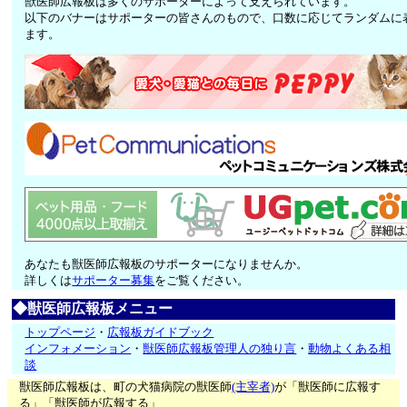
獣医師広報板は多くのサポーターによって支えられています。
以下のバナーはサポーターの皆さんのもので、口数に応じてランダムに
ます。
あなたも獣医師広報板のサポーターになりませんか。
詳しくは
サポーター募集
をご覧ください。
◆獣医師広報板メニュー
トップページ
・
広報板ガイドブック
インフォメーション
・
獣医師広報板管理人の独り言
・
動物よくある相
談
獣医師広報板は、町の犬猫病院の獣医師
(主宰者)
が「獣医師に広報す
る」「獣医師が広報する」