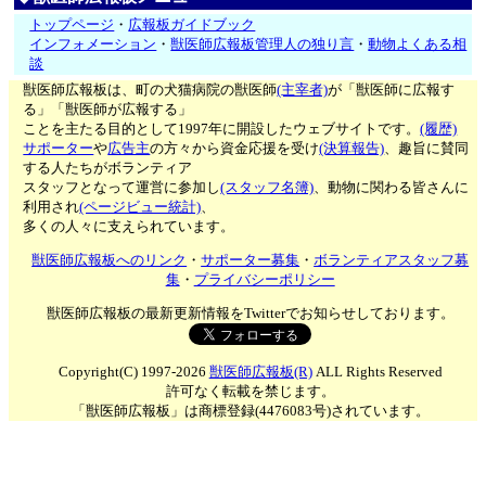
トップページ
・
広報板ガイドブック
インフォメーション
・
獣医師広報板管理人の独り言
・
動物よくある相
談
獣医師広報板は、町の犬猫病院の獣医師
(主宰者)
が「獣医師に広報す
る」「獣医師が広報する」
ことを主たる目的として1997年に開設したウェブサイトです。
(履歴)
サポーター
や
広告主
の方々から資金応援を受け
(決算報告)
、趣旨に賛同
する人たちがボランティア
スタッフとなって運営に参加し
(スタッフ名簿)
、動物に関わる皆さんに
利用され
(ページビュー統計)
、
多くの人々に支えられています。
獣医師広報板へのリンク
・
サポーター募集
・
ボランティアスタッフ募
集
・
プライバシーポリシー
獣医師広報板の最新更新情報をTwitterでお知らせしております。
Copyright(C) 1997-2026
獣医師広報板(R)
ALL Rights Reserved
許可なく転載を禁じます。
「獣医師広報板」は商標登録(4476083号)されています。