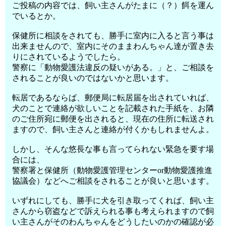
ご投稿の内容では、飼い主さんがたまに（？）餌を運ん
でいるとか。
保健所に相談をされても、勝手に室内に入ると言う事は
出来ませんので、室内にそのままわんちゃん達が置き去
りにされているようでしたら。
警察に「動物愛護法違反の疑いがある。」と、ご相談を
されることが良いのではないかと思います。
転居であるならば、郵便局に転居届を出されていれば、
犬のことで連絡が欲しいことを記載された手紙を、お隣
のご住所宛に郵便を出されると、現在の住所に転送され
ますので、飼い主さんと連絡が付くかもしれませんよ。
しかし、そんな悠長な事も言ってられない緊急を要す場
合には、
警察署と保健所（動物愛護管理センターor動物愛護推進
協議会）などへご相談をされることが良いと思います。
いずれにしても、勝手に犬を引き取ってくれば、飼い主
さんから窃盗などで訴えられる事も考えられますので飼
い主さんがそのわんちゃんをどうしたいのかの確認が必