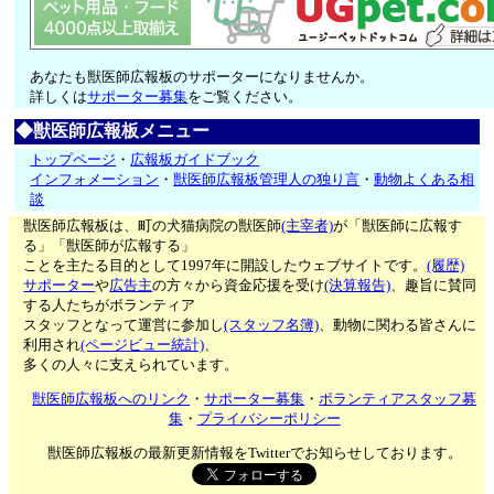
あなたも獣医師広報板のサポーターになりませんか。
詳しくは
サポーター募集
をご覧ください。
◆獣医師広報板メニュー
トップページ
・
広報板ガイドブック
インフォメーション
・
獣医師広報板管理人の独り言
・
動物よくある相
談
獣医師広報板は、町の犬猫病院の獣医師
(主宰者)
が「獣医師に広報す
る」「獣医師が広報する」
ことを主たる目的として1997年に開設したウェブサイトです。
(履歴)
サポーター
や
広告主
の方々から資金応援を受け
(決算報告)
、趣旨に賛同
する人たちがボランティア
スタッフとなって運営に参加し
(スタッフ名簿)
、動物に関わる皆さんに
利用され
(ページビュー統計)
、
多くの人々に支えられています。
獣医師広報板へのリンク
・
サポーター募集
・
ボランティアスタッフ募
集
・
プライバシーポリシー
獣医師広報板の最新更新情報をTwitterでお知らせしております。