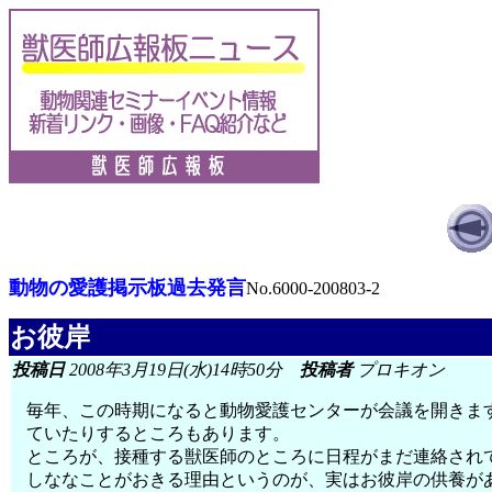
動物の愛護掲示板過去発言
No.6000-200803-2
お彼岸
投稿日
2008年3月19日(水)14時50分
投稿者
プロキオン
毎年、この時期になると動物愛護センターが会議を開きま
ていたりするところもあります。
ところが、接種する獣医師のところに日程がまだ連絡され
しななことがおきる理由というのが、実はお彼岸の供養が