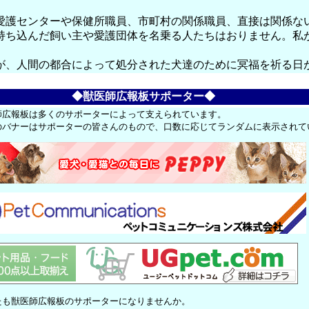
愛護センターや保健所職員、市町村の関係職員、直接は関係な
持ち込んだ飼い主や愛護団体を名乗る人たちはおりません。私
が、人間の都合によって処分された犬達のために冥福を祈る日
◆獣医師広報板サポーター◆
師広報板は多くのサポーターによって支えられています。
のバナーはサポーターの皆さんのもので、口数に応じてランダムに表示されて
たも獣医師広報板のサポーターになりませんか。