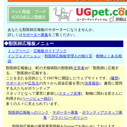
あなたも獣医師広報板のサポーターになりませんか。
詳しくは
サポーター募集
をご覧ください。
◆獣医師広報板メニュー
トップページ
・
広報板ガイドブック
インフォメーション
・
獣医師広報板管理人の独り言
・
動物よくある相
談
獣医師広報板は、町の犬猫病院の獣医師
(主宰者)
が「獣医師に広報す
る」「獣医師が広報する」
ことを主たる目的として1997年に開設したウェブサイトです。
(履歴)
サポーター
や
広告主
の方々から資金応援を受け
(決算報告)
、趣旨に賛同
する人たちがボランティア
スタッフとなって運営に参加し
(スタッフ名簿)
、動物に関わる皆さんに
利用され
(ページビュー統計)
、
多くの人々に支えられています。
獣医師広報板へのリンク
・
サポーター募集
・
ボランティアスタッフ募
集
・
プライバシーポリシー
獣医師広報板の最新更新情報をTwitterでお知らせしております。