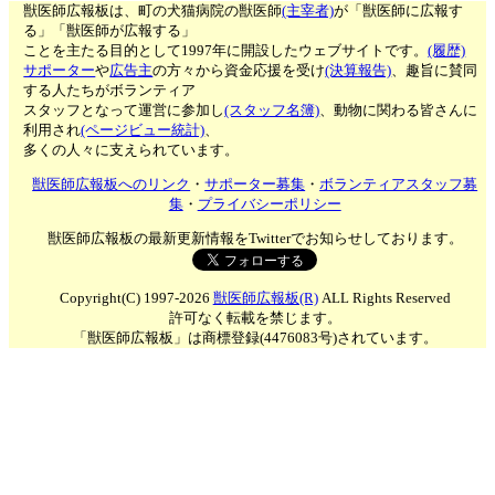
獣医師広報板は、町の犬猫病院の獣医師
(主宰者)
が「獣医師に広報す
る」「獣医師が広報する」
ことを主たる目的として1997年に開設したウェブサイトです。
(履歴)
サポーター
や
広告主
の方々から資金応援を受け
(決算報告)
、趣旨に賛同
する人たちがボランティア
スタッフとなって運営に参加し
(スタッフ名簿)
、動物に関わる皆さんに
利用され
(ページビュー統計)
、
多くの人々に支えられています。
獣医師広報板へのリンク
・
サポーター募集
・
ボランティアスタッフ募
集
・
プライバシーポリシー
獣医師広報板の最新更新情報をTwitterでお知らせしております。
Copyright(C) 1997-2026
獣医師広報板(R)
ALL Rights Reserved
許可なく転載を禁じます。
「獣医師広報板」は商標登録(4476083号)されています。