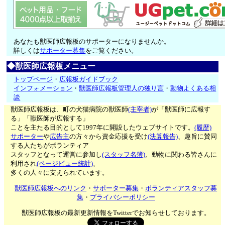
あなたも獣医師広報板のサポーターになりませんか。
詳しくは
サポーター募集
をご覧ください。
◆獣医師広報板メニュー
トップページ
・
広報板ガイドブック
インフォメーション
・
獣医師広報板管理人の独り言
・
動物よくある相
談
獣医師広報板は、町の犬猫病院の獣医師
(主宰者)
が「獣医師に広報す
る」「獣医師が広報する」
ことを主たる目的として1997年に開設したウェブサイトです。
(履歴)
サポーター
や
広告主
の方々から資金応援を受け
(決算報告)
、趣旨に賛同
する人たちがボランティア
スタッフとなって運営に参加し
(スタッフ名簿)
、動物に関わる皆さんに
利用され
(ページビュー統計)
、
多くの人々に支えられています。
獣医師広報板へのリンク
・
サポーター募集
・
ボランティアスタッフ募
集
・
プライバシーポリシー
獣医師広報板の最新更新情報をTwitterでお知らせしております。