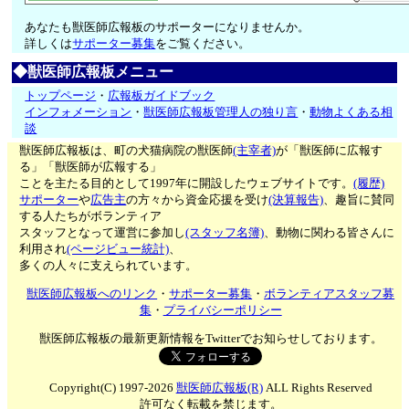
あなたも獣医師広報板のサポーターになりませんか。
詳しくは
サポーター募集
をご覧ください。
◆獣医師広報板メニュー
トップページ
・
広報板ガイドブック
インフォメーション
・
獣医師広報板管理人の独り言
・
動物よくある相
談
獣医師広報板は、町の犬猫病院の獣医師
(主宰者)
が「獣医師に広報す
る」「獣医師が広報する」
ことを主たる目的として1997年に開設したウェブサイトです。
(履歴)
サポーター
や
広告主
の方々から資金応援を受け
(決算報告)
、趣旨に賛同
する人たちがボランティア
スタッフとなって運営に参加し
(スタッフ名簿)
、動物に関わる皆さんに
利用され
(ページビュー統計)
、
多くの人々に支えられています。
獣医師広報板へのリンク
・
サポーター募集
・
ボランティアスタッフ募
集
・
プライバシーポリシー
獣医師広報板の最新更新情報をTwitterでお知らせしております。
Copyright(C) 1997-2026
獣医師広報板(R)
ALL Rights Reserved
許可なく転載を禁じます。