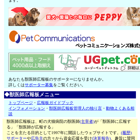
ます。
あなたも獣医師広報板のサポーターになりませんか。
詳しくは
サポーター募集
をご覧ください。
◆獣医師広報板メニュー
トップページ
・
広報板ガイドブック
インフォメーション
・
獣医師広報板管理人の独り言
・
動物よくある相
談
獣医師広報板は、町の犬猫病院の獣医師
(主宰者)
が「獣医師に広報す
る」「獣医師が広報する」
ことを主たる目的として1997年に開設したウェブサイトです。
(履歴)
サポーター
や
広告主
の方々から資金応援を受け
(決算報告)
、趣旨に賛同