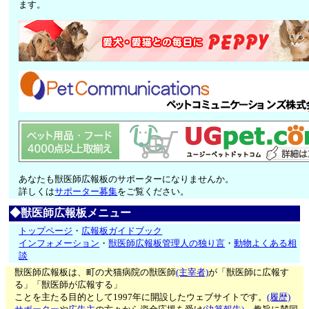
ます。
あなたも獣医師広報板のサポーターになりませんか。
詳しくは
サポーター募集
をご覧ください。
◆獣医師広報板メニュー
トップページ
・
広報板ガイドブック
インフォメーション
・
獣医師広報板管理人の独り言
・
動物よくある相
談
獣医師広報板は、町の犬猫病院の獣医師
(主宰者)
が「獣医師に広報す
る」「獣医師が広報する」
ことを主たる目的として1997年に開設したウェブサイトです。
(履歴)