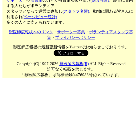
サポーター
や
広告主
の方々から資金応援を受け
(決算報告)
、趣旨に賛同
する人たちがボランティア
スタッフとなって運営に参加し
(スタッフ名簿)
、動物に関わる皆さんに
利用され
(ページビュー統計)
、
多くの人々に支えられています。
獣医師広報板へのリンク
・
サポーター募集
・
ボランティアスタッフ募
集
・
プライバシーポリシー
獣医師広報板の最新更新情報をTwitterでお知らせしております。
Copyright(C) 1997-2026
獣医師広報板(R)
ALL Rights Reserved
許可なく転載を禁じます。
「獣医師広報板」は商標登録(4476083号)されています。