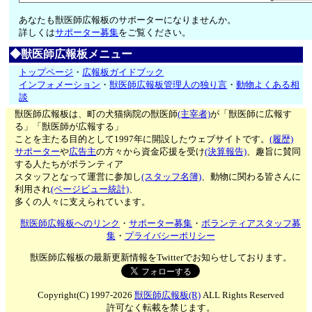
あなたも獣医師広報板のサポーターになりませんか。
詳しくは
サポーター募集
をご覧ください。
◆獣医師広報板メニュー
トップページ
・
広報板ガイドブック
インフォメーション
・
獣医師広報板管理人の独り言
・
動物よくある相
談
獣医師広報板は、町の犬猫病院の獣医師
(主宰者)
が「獣医師に広報す
る」「獣医師が広報する」
ことを主たる目的として1997年に開設したウェブサイトです。
(履歴)
サポーター
や
広告主
の方々から資金応援を受け
(決算報告)
、趣旨に賛同
する人たちがボランティア
スタッフとなって運営に参加し
(スタッフ名簿)
、動物に関わる皆さんに
利用され
(ページビュー統計)
、
多くの人々に支えられています。
獣医師広報板へのリンク
・
サポーター募集
・
ボランティアスタッフ募
集
・
プライバシーポリシー
獣医師広報板の最新更新情報をTwitterでお知らせしております。
Copyright(C) 1997-2026
獣医師広報板(R)
ALL Rights Reserved
許可なく転載を禁じます。