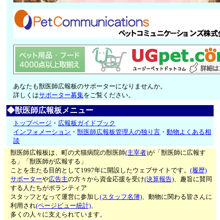
あなたも獣医師広報板のサポーターになりませんか。
詳しくは
サポーター募集
をご覧ください。
◆獣医師広報板メニュー
トップページ
・
広報板ガイドブック
インフォメーション
・
獣医師広報板管理人の独り言
・
動物よくある相
談
獣医師広報板は、町の犬猫病院の獣医師
(主宰者)
が「獣医師に広報す
る」「獣医師が広報する」
ことを主たる目的として1997年に開設したウェブサイトです。
(履歴)
サポーター
や
広告主
の方々から資金応援を受け
(決算報告)
、趣旨に賛同
する人たちがボランティア
スタッフとなって運営に参加し
(スタッフ名簿)
、動物に関わる皆さんに
利用され
(ページビュー統計)
、
多くの人々に支えられています。