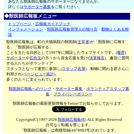
あなたも獣医師広報板のサポーターになりませんか。
詳しくは
サポーター募集
をご覧ください。
◆獣医師広報板メニュー
トップページ
・
広報板ガイドブック
インフォメーション
・
獣医師広報板管理人の独り言
・
動物よくある相
談
獣医師広報板は、町の犬猫病院の獣医師
(主宰者)
が「獣医師に広報す
る」「獣医師が広報する」
ことを主たる目的として1997年に開設したウェブサイトです。
(履歴)
サポーター
や
広告主
の方々から資金応援を受け
(決算報告)
、趣旨に賛同
する人たちがボランティア
スタッフとなって運営に参加し
(スタッフ名簿)
、動物に関わる皆さんに
利用され
(ページビュー統計)
、
多くの人々に支えられています。
獣医師広報板へのリンク
・
サポーター募集
・
ボランティアスタッフ募
集
・
プライバシーポリシー
獣医師広報板の最新更新情報をTwitterでお知らせしております。
Copyright(C) 1997-2026
獣医師広報板(R)
ALL Rights Reserved
許可なく転載を禁じます。
「獣医師広報板」は商標登録(4476083号)されています。