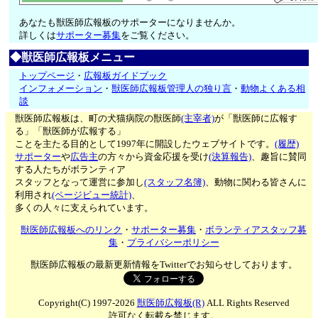
あなたも獣医師広報板のサポーターになりませんか。
詳しくは
サポーター募集
をご覧ください。
◆獣医師広報板メニュー
トップページ
・
広報板ガイドブック
インフォメーション
・
獣医師広報板管理人の独り言
・
動物よくある相
談
獣医師広報板は、町の犬猫病院の獣医師
(主宰者)
が「獣医師に広報す
る」「獣医師が広報する」
ことを主たる目的として1997年に開設したウェブサイトです。
(履歴)
サポーター
や
広告主
の方々から資金応援を受け
(決算報告)
、趣旨に賛同
する人たちがボランティア
スタッフとなって運営に参加し
(スタッフ名簿)
、動物に関わる皆さんに
利用され
(ページビュー統計)
、
多くの人々に支えられています。
獣医師広報板へのリンク
・
サポーター募集
・
ボランティアスタッフ募
集
・
プライバシーポリシー
獣医師広報板の最新更新情報をTwitterでお知らせしております。
Copyright(C) 1997-2026
獣医師広報板(R)
ALL Rights Reserved
許可なく転載を禁じます。