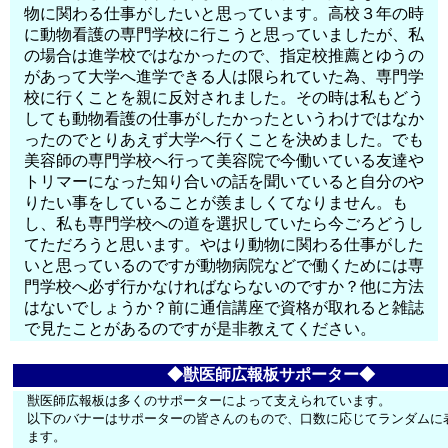
物に関わる仕事がしたいと思っています。高校３年の時
に動物看護の専門学校に行こうと思っていましたが、私
の場合は進学校ではなかったので、指定校推薦とゆうの
があって大学へ進学できる人は限られていた為、専門学
校に行くことを親に反対されました。その時は私もどう
しても動物看護の仕事がしたかったというわけではなか
ったのでとりあえず大学へ行くことを決めました。でも
美容師の専門学校へ行って美容院で今働いている友達や
トリマーになった知り合いの話を聞いていると自分のや
りたい事をしていることが羨ましくてなりません。も
し、私も専門学校への道を選択していたら今ごろどうし
てただろうと思います。やはり動物に関わる仕事がした
いと思っているのですが動物病院などで働くためには専
門学校へ必ず行かなければならないのですか？他に方法
はないでしょうか？前に通信講座で資格が取れると雑誌
で見たことがあるのですが是非教えてください。
◆獣医師広報板サポーター◆
獣医師広報板は多くのサポーターによって支えられています。
以下のバナーはサポーターの皆さんのもので、口数に応じてランダムに
ます。