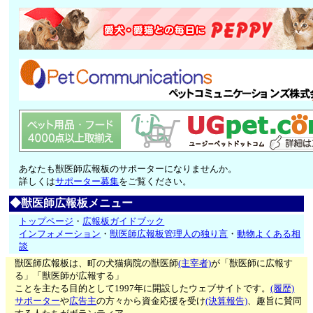
あなたも獣医師広報板のサポーターになりませんか。
詳しくは
サポーター募集
をご覧ください。
◆獣医師広報板メニュー
トップページ
・
広報板ガイドブック
インフォメーション
・
獣医師広報板管理人の独り言
・
動物よくある相
談
獣医師広報板は、町の犬猫病院の獣医師
(主宰者)
が「獣医師に広報す
る」「獣医師が広報する」
ことを主たる目的として1997年に開設したウェブサイトです。
(履歴)
サポーター
や
広告主
の方々から資金応援を受け
(決算報告)
、趣旨に賛同