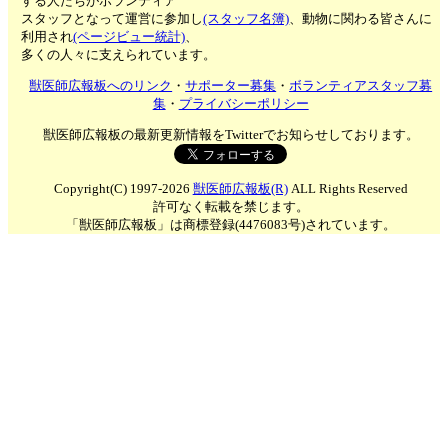
する人たちがボランティア
スタッフとなって運営に参加し
(スタッフ名簿)
、動物に関わる皆さんに
利用され
(ページビュー統計)
、
多くの人々に支えられています。
獣医師広報板へのリンク
・
サポーター募集
・
ボランティアスタッフ募
集
・
プライバシーポリシー
獣医師広報板の最新更新情報をTwitterでお知らせしております。
Copyright(C) 1997-2026
獣医師広報板(R)
ALL Rights Reserved
許可なく転載を禁じます。
「獣医師広報板」は商標登録(4476083号)されています。