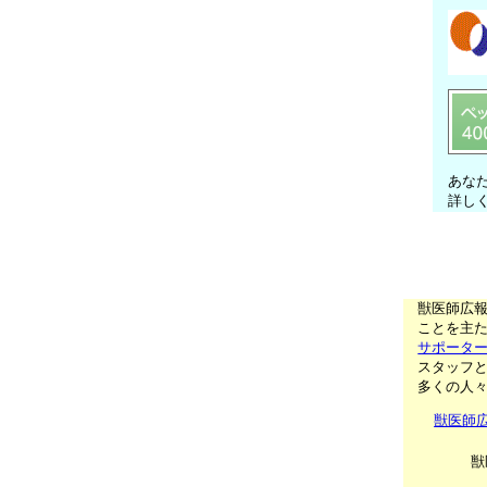
あな
詳し
獣医師広
ことを主た
サポータ
スタッフ
多くの人
獣医師
獣