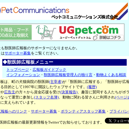
たも獣医師広報板のサポーターになりませんか。
くは
サポーター募集
をご覧ください。
◆獣医師広報板メニュー
トップページ
・
広報板ガイドブック
インフォメーション
・
獣医師広報板管理人の独り言
・
動物よくある相談
報板は、町の犬猫病院の獣医師
(主宰者)
が「獣医師に広報する」「獣医師が広
る目的として1997年に開設したウェブサイトです。
(履歴)
ー
や
広告主
の方々から資金応援を受け
(決算報告)
、趣旨に賛同する人たちがボ
となって運営に参加し
(スタッフ名簿)
、動物に関わる皆さんに利用され
(ページ
々に支えられています。
広報板へのリンク
・
サポーター募集
・
ボランティアスタッフ募集
・
プライバシ
医師広報板の最新更新情報をTwitterでお知らせしております。