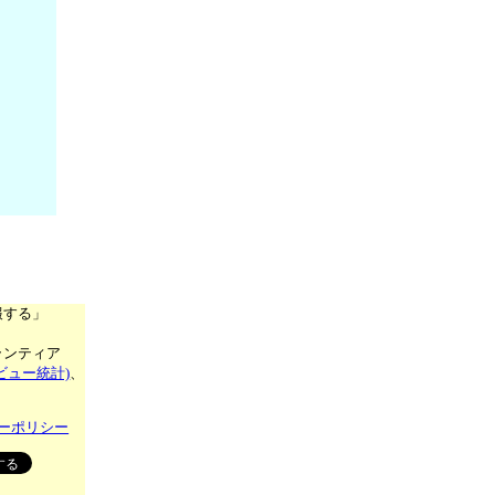
報する」
ランティア
ビュー統計)
、
ーポリシー