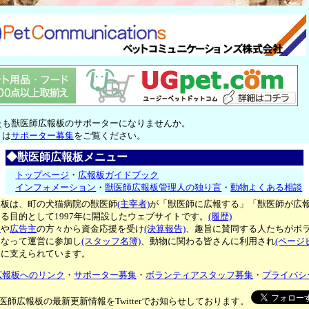
たも獣医師広報板のサポーターになりませんか。
くは
サポーター募集
をご覧ください。
◆獣医師広報板メニュー
トップページ
・
広報板ガイドブック
インフォメーション
・
獣医師広報板管理人の独り言
・
動物よくある相談
報板は、町の犬猫病院の獣医師
(主宰者)
が「獣医師に広報する」「獣医師が広
る目的として1997年に開設したウェブサイトです。
(履歴)
ー
や
広告主
の方々から資金応援を受け
(決算報告)
、趣旨に賛同する人たちがボ
となって運営に参加し
(スタッフ名簿)
、動物に関わる皆さんに利用され
(ページ
々に支えられています。
広報板へのリンク
・
サポーター募集
・
ボランティアスタッフ募集
・
プライバシ
医師広報板の最新更新情報をTwitterでお知らせしております。