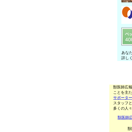
あな
詳し
獣医師広
ことを主た
サポータ
スタッフ
多くの人
獣医師
獣