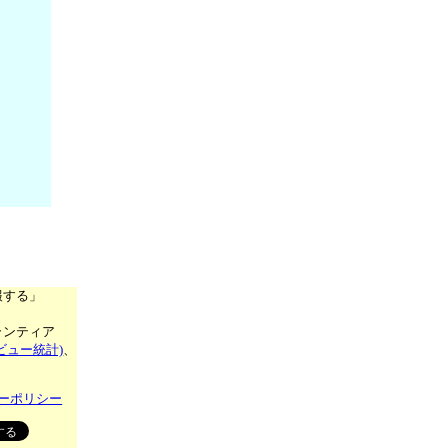
報する」
ランティア
ビュー統計)
、
ーポリシー