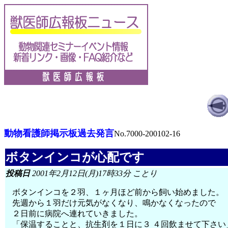
動物看護師掲示板過去発言
No.7000-200102-16
ボタンインコが心配です
投稿日
2001年2月12日(月)17時33分 ことり
ボタンインコを２羽、１ヶ月ほど前から飼い始めました。
先週から１羽だけ元気がなくなり、鳴かなくなったので
２日前に病院へ連れていきました。
「保温することと、抗生剤を１日に３ ４回飲ませて下さい