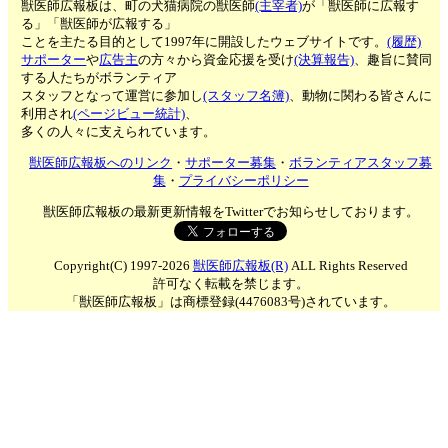
獣医師広報板は、町の犬猫病院の獣医師
(主宰者)
が「獣医師に広報す
る」「獣医師が広報する」
ことを主たる目的として1997年に開設したウェブサイトです。
(履歴)
サポーター
や
広告主
の方々から資金応援を受け
(決算報告)
、趣旨に賛同
する人たちがボランティア
スタッフとなって運営に参加し
(スタッフ名簿)
、動物に関わる皆さんに
利用され
(ページビュー統計)
、
多くの人々に支えられています。
獣医師広報板へのリンク
・
サポーター募集
・
ボランティアスタッフ募
集
・
プライバシーポリシー
獣医師広報板の最新更新情報をTwitterでお知らせしております。
Copyright(C) 1997-2026
獣医師広報板(R)
ALL Rights Reserved
許可なく転載を禁じます。
「獣医師広報板」は商標登録(4476083号)されています。