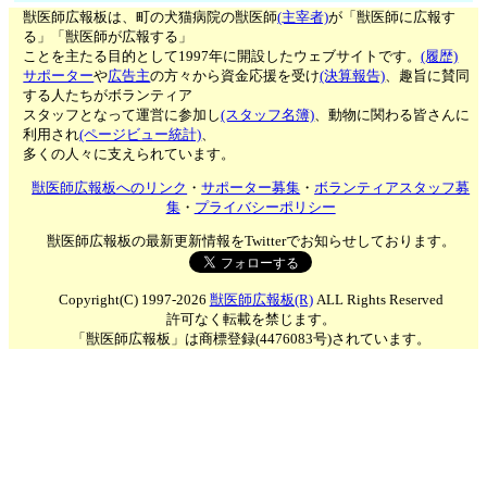
獣医師広報板は、町の犬猫病院の獣医師
(主宰者)
が「獣医師に広報す
る」「獣医師が広報する」
ことを主たる目的として1997年に開設したウェブサイトです。
(履歴)
サポーター
や
広告主
の方々から資金応援を受け
(決算報告)
、趣旨に賛同
する人たちがボランティア
スタッフとなって運営に参加し
(スタッフ名簿)
、動物に関わる皆さんに
利用され
(ページビュー統計)
、
多くの人々に支えられています。
獣医師広報板へのリンク
・
サポーター募集
・
ボランティアスタッフ募
集
・
プライバシーポリシー
獣医師広報板の最新更新情報をTwitterでお知らせしております。
Copyright(C) 1997-2026
獣医師広報板(R)
ALL Rights Reserved
許可なく転載を禁じます。
「獣医師広報板」は商標登録(4476083号)されています。