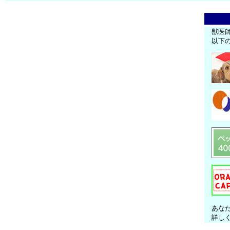
獣医
以下
あな
詳し