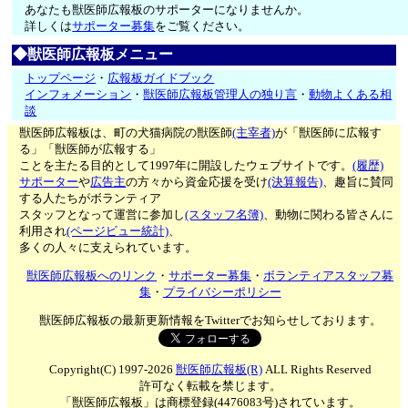
あなたも獣医師広報板のサポーターになりませんか。
詳しくは
サポーター募集
をご覧ください。
◆獣医師広報板メニュー
トップページ
・
広報板ガイドブック
インフォメーション
・
獣医師広報板管理人の独り言
・
動物よくある相
談
獣医師広報板は、町の犬猫病院の獣医師
(主宰者)
が「獣医師に広報す
る」「獣医師が広報する」
ことを主たる目的として1997年に開設したウェブサイトです。
(履歴)
サポーター
や
広告主
の方々から資金応援を受け
(決算報告)
、趣旨に賛同
する人たちがボランティア
スタッフとなって運営に参加し
(スタッフ名簿)
、動物に関わる皆さんに
利用され
(ページビュー統計)
、
多くの人々に支えられています。
獣医師広報板へのリンク
・
サポーター募集
・
ボランティアスタッフ募
集
・
プライバシーポリシー
獣医師広報板の最新更新情報をTwitterでお知らせしております。
Copyright(C) 1997-2026
獣医師広報板(R)
ALL Rights Reserved
許可なく転載を禁じます。
「獣医師広報板」は商標登録(4476083号)されています。