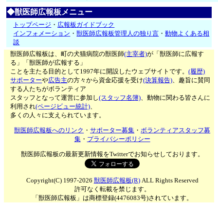
◆獣医師広報板メニュー
トップページ
・
広報板ガイドブック
インフォメーション
・
獣医師広報板管理人の独り言
・
動物よくある相
談
獣医師広報板は、町の犬猫病院の獣医師
(主宰者)
が「獣医師に広報す
る」「獣医師が広報する」
ことを主たる目的として1997年に開設したウェブサイトです。
(履歴)
サポーター
や
広告主
の方々から資金応援を受け
(決算報告)
、趣旨に賛同
する人たちがボランティア
スタッフとなって運営に参加し
(スタッフ名簿)
、動物に関わる皆さんに
利用され
(ページビュー統計)
、
多くの人々に支えられています。
獣医師広報板へのリンク
・
サポーター募集
・
ボランティアスタッフ募
集
・
プライバシーポリシー
獣医師広報板の最新更新情報をTwitterでお知らせしております。
Copyright(C) 1997-2026
獣医師広報板(R)
ALL Rights Reserved
許可なく転載を禁じます。
「獣医師広報板」は商標登録(4476083号)されています。