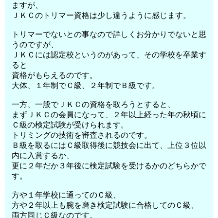
ますが、
ＪＫＣのトリマー資格は少し違うように感じます。
トリマーでないとの事なので詳しくお分かりでないと思
うのですが、
ＪＫＣには認定校というのがあって、その学校を卒業す
ると
資格がもらえるのです。
大体、１年制でＣ級、２年制でＢ級です。
一方、一般でＪＫＣの資格を取ろうとすると、
まずＪＫＣの会員になって、２年以上経った年の秋頃に
Ｃ級の検定試験が受けられます。
トリミングの技術を審査されるのです。
Ｂ級を取るにはＣ級取得後に競技会に出て、上位３位以
内に入賞するか、
更に２年だか３年後に検定試験を受けるかのどちらかで
す。
方や１年学校に通ってのＣ級、
方や２年以上も腕を磨き検定試験に合格してのＣ級、
両方同じＣ級なのです。