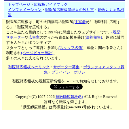
トップページ
・
広報板ガイドブック
インフォメーション
・
獣医師広報板管理人の独り言
・
動物よくある相
談
獣医師広報板は、町の犬猫病院の獣医師
(主宰者)
が「獣医師に広報す
る」「獣医師が広報する」
ことを主たる目的として1997年に開設したウェブサイトです。
(履歴)
サポーター
や
広告主
の方々から資金応援を受け
(決算報告)
、趣旨に賛同
する人たちがボランティア
スタッフとなって運営に参加し
(スタッフ名簿)
、動物に関わる皆さんに
利用され
(ページビュー統計)
、
多くの人々に支えられています。
獣医師広報板へのリンク
・
サポーター募集
・
ボランティアスタッフ募
集
・
プライバシーポリシー
獣医師広報板の最新更新情報をTwitterでお知らせしております。
Copyright(C) 1997-2026
獣医師広報板(R)
ALL Rights Reserved
許可なく転載を禁じます。
「獣医師広報板」は商標登録(4476083号)されています。