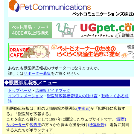
あなたも獣医師広報板のサポーターになりませんか。
詳しくは
サポーター募集
をご覧ください。
◆獣医師広報板メニュー
トップページ
・
広報板ガイドブック
インフォメーション
・
獣医師広報板管理人の独り言
・
動物よくある相
談
獣医師広報板は、町の犬猫病院の獣医師
(主宰者)
が「獣医師に広報す
る」「獣医師が広報する」
ことを主たる目的として1997年に開設したウェブサイトです。
(履歴)
サポーター
や
広告主
の方々から資金応援を受け
(決算報告)
、趣旨に賛同
する人たちがボランティア