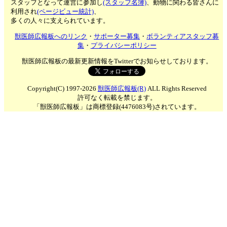
スタッフとなって運営に参加し
(スタッフ名簿)
、動物に関わる皆さんに
利用され
(ページビュー統計)
、
多くの人々に支えられています。
獣医師広報板へのリンク
・
サポーター募集
・
ボランティアスタッフ募
集
・
プライバシーポリシー
獣医師広報板の最新更新情報をTwitterでお知らせしております。
Copyright(C) 1997-2026
獣医師広報板(R)
ALL Rights Reserved
許可なく転載を禁じます。
「獣医師広報板」は商標登録(4476083号)されています。