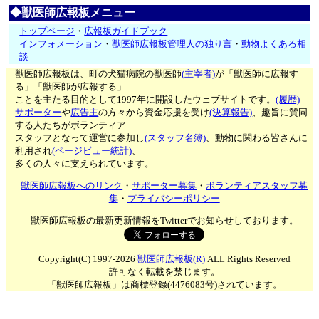
◆獣医師広報板メニュー
トップページ
・
広報板ガイドブック
インフォメーション
・
獣医師広報板管理人の独り言
・
動物よくある相
談
獣医師広報板は、町の犬猫病院の獣医師
(主宰者)
が「獣医師に広報す
る」「獣医師が広報する」
ことを主たる目的として1997年に開設したウェブサイトです。
(履歴)
サポーター
や
広告主
の方々から資金応援を受け
(決算報告)
、趣旨に賛同
する人たちがボランティア
スタッフとなって運営に参加し
(スタッフ名簿)
、動物に関わる皆さんに
利用され
(ページビュー統計)
、
多くの人々に支えられています。
獣医師広報板へのリンク
・
サポーター募集
・
ボランティアスタッフ募
集
・
プライバシーポリシー
獣医師広報板の最新更新情報をTwitterでお知らせしております。
Copyright(C) 1997-2026
獣医師広報板(R)
ALL Rights Reserved
許可なく転載を禁じます。
「獣医師広報板」は商標登録(4476083号)されています。