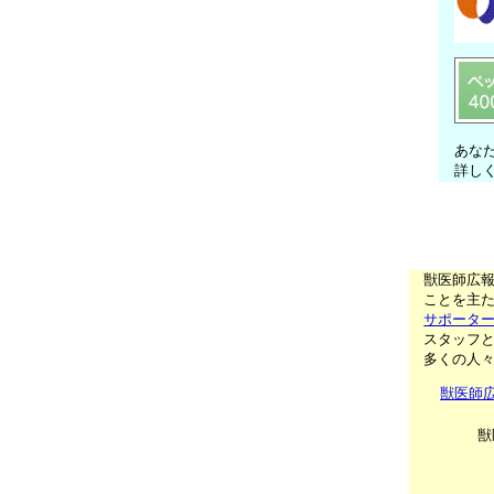
あな
詳し
獣医師広
ことを主た
サポータ
スタッフ
多くの人
獣医師
獣