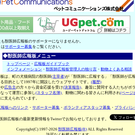
たも獣医師広報板のサポーターになりませんか。
くは
サポーター募集
をご覧ください。
◆獣医師広報板メニュー
トップページ
・
広報板ガイドブック
インフォメーション
・
獣医師広報板管理人の独り言
・
動物よくある相談
報板は、町の犬猫病院の獣医師
(主宰者)
が「獣医師に広報する」「獣医師が広
る目的として1997年に開設したウェブサイトです。
(履歴)
ー
や
広告主
の方々から資金応援を受け
(決算報告)
、趣旨に賛同する人たちがボ
となって運営に参加し
(スタッフ名簿)
、動物に関わる皆さんに利用され
(ページ
々に支えられています。
広報板へのリンク
・
サポーター募集
・
ボランティアスタッフ募集
・
プライバシ
医師広報板の最新更新情報をTwitterでお知らせしております。
Copyright(C) 1997-2026
獣医師広報板(R)
ALL Rights Reserved
許可なく転載を禁じます。