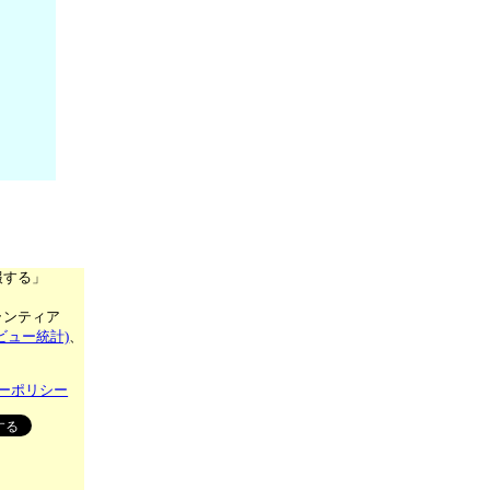
報する」
ランティア
ビュー統計)
、
ーポリシー