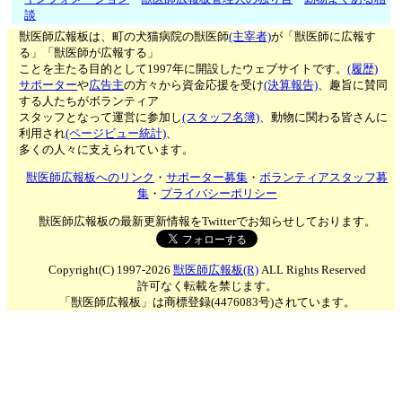
談
獣医師広報板は、町の犬猫病院の獣医師
(主宰者)
が「獣医師に広報す
る」「獣医師が広報する」
ことを主たる目的として1997年に開設したウェブサイトです。
(履歴)
サポーター
や
広告主
の方々から資金応援を受け
(決算報告)
、趣旨に賛同
する人たちがボランティア
スタッフとなって運営に参加し
(スタッフ名簿)
、動物に関わる皆さんに
利用され
(ページビュー統計)
、
多くの人々に支えられています。
獣医師広報板へのリンク
・
サポーター募集
・
ボランティアスタッフ募
集
・
プライバシーポリシー
獣医師広報板の最新更新情報をTwitterでお知らせしております。
Copyright(C) 1997-2026
獣医師広報板(R)
ALL Rights Reserved
許可なく転載を禁じます。
「獣医師広報板」は商標登録(4476083号)されています。