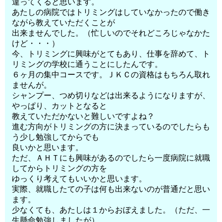
違ってくると思います。
あたしの病院ではトリミングはしていなかったので働き
ながら教えていただくことが
出来ませんでした。（忙しいのでそれどころじゃなかた
けど・・・）
今、トリミングに興味がとてもあり、仕事を辞めて、ト
リミングの学校に通うことにしたんです。
６ヶ月の集中コースです。ＪＫＣの資格はもちろん取れ
ませんが。
シャンプー、つめ切りなどは出来るようになりますが、
やっぱり、カットとなると
教えていただかないと難しいですよね？
進む方向がトリミングの方に決まっているのでしたらも
う少し勉強してからでも
良いかと思います。
ただ、ＡＨＴにも興味があるのでしたら一度病院に就職
してからトリミングの方を
ゆっくり考えてもいいかと思います。
実際、就職したての子は何も出来ないのが普通だと思い
ます。
少なくても、あたしは１からおぼえました。（ただ、一
生懸命勉強しましたが）