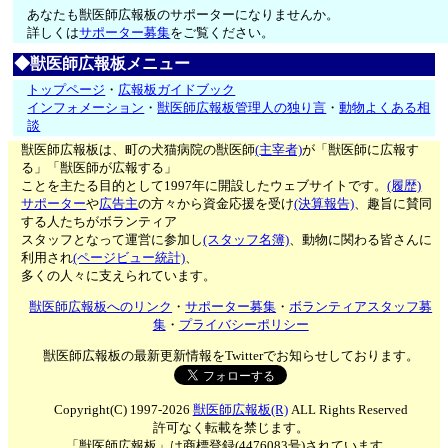
あなたも獣医師広報板のサポーターになりませんか。
詳しくは
サポーター募集
をご覧ください。
◆獣医師広報板メニュー
トップページ
・
広報板ガイドブック
インフォメーション
・
獣医師広報板管理人の独り言
・
動物よくある相
談
獣医師広報板は、町の犬猫病院の獣医師
(主宰者)
が「獣医師に広報す
る」「獣医師が広報する」
ことを主たる目的として1997年に開設したウェブサイトです。
(履歴)
サポーター
や
広告主
の方々から資金応援を受け
(決算報告)
、趣旨に賛同
する人たちがボランティア
スタッフとなって運営に参加し
(スタッフ名簿)
、動物に関わる皆さんに
利用され
(ページビュー統計)
、
多くの人々に支えられています。
獣医師広報板へのリンク
・
サポーター募集
・
ボランティアスタッフ募
集
・
プライバシーポリシー
獣医師広報板の最新更新情報をTwitterでお知らせしております。
Copyright(C) 1997-2026
獣医師広報板(R)
ALL Rights Reserved
許可なく転載を禁じます。
「獣医師広報板」は商標登録(4476083号)されています。