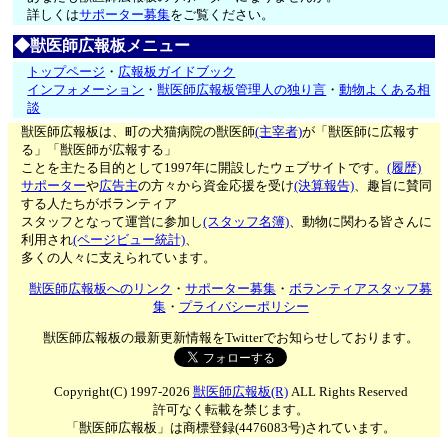
詳しくは
サポーター募集
をご覧ください。
◆獣医師広報板メニュー
トップページ
・
広報板ガイドブック
インフォメーション
・
獣医師広報板管理人の独り言
・
動物よくある相
談
獣医師広報板は、町の犬猫病院の獣医師
(主宰者)
が「獣医師に広報す
る」「獣医師が広報する」
ことを主たる目的として1997年に開設したウェブサイトです。
(履歴)
サポーター
や
広告主
の方々から資金応援を受け
(決算報告)
、趣旨に賛同
する人たちがボランティア
スタッフとなって運営に参加し
(スタッフ名簿)
、動物に関わる皆さんに
利用され
(ページビュー統計)
、
多くの人々に支えられています。
獣医師広報板へのリンク
・
サポーター募集
・
ボランティアスタッフ募
集
・
プライバシーポリシー
獣医師広報板の最新更新情報をTwitterでお知らせしております。
Copyright(C) 1997-2026
獣医師広報板(R)
ALL Rights Reserved
許可なく転載を禁じます。
「獣医師広報板」は商標登録(4476083号)されています。